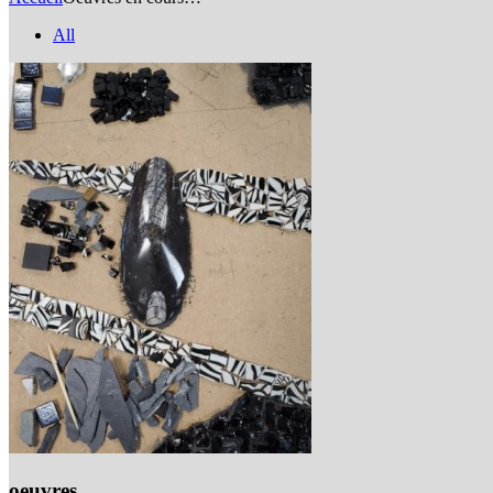
All
oeuvres